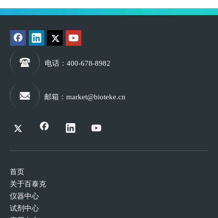
PCR、酶切、杂
PCR、酶切、杂
交等分子生物学
交等分子生物学
实验；高浓度，
实验；高浓度，
采用微量柱，可
采用微量柱，可
以用15ul洗脱，
以用15ul洗脱，
电话
：400-678-8982
极大提高所得
极大提高所得
DNA的浓度。20
DNA的浓度。50
邮箱
：
market@bioteke.cn
次组。
次组。
首页
关于百泰克
仪器中心
试剂中心