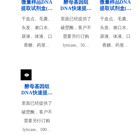
微量样品DNA
酵母基因组
微量样品DNA
提取试剂盒(离
DNA快速提取
提取试剂盒(离
心柱型)
试剂盒
心柱型)
干血点、毛囊、
里面已经提供了
干血点、毛囊、
头发、漱口水、
破壁酶，客户不
头发、漱口水、
尿液、体液、口
需要另行订购
尿液、体液、口
香糖、药签、
lyticase。50次
香糖、药签、
尿、石蜡包埋组
组。
尿、石蜡包埋组
织、福尔马林固
织、福尔马林固
定的微切割样品
定的微切割样品
基因组DNA提
基因组DNA提
酵母基因组
取。特点：简单
取。特点：简单
DNA快速提取
快速，半小时内
快速，半小时内
试剂盒
里面已经提供了
即可提取完
即可提取完
破壁酶，客户不
DNA；超纯，获
DNA；超纯，获
需要另行订购
得的DNA纯度
得的DNA纯度
lyticase。100次
高，可直接用于
高，可直接用于
组。