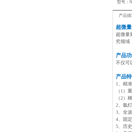
型号：
N
产品描
超微量
超微量
究领域
产品功
不仅可
产品特
1、精
（1）
（2）
2、氩
3、全波
4、固
5、历