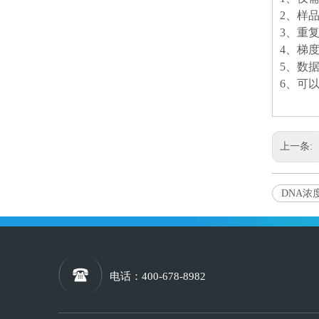
2、样
3、重
4、梯
5、数
6、可
上一条:
DNA浓
电话
：400-678-8982