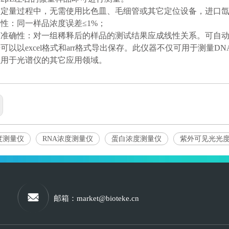
品定量过程中，无需使用比色皿、毛细管或其它定位设备，进口
复性：同一样品浓度误差≤1%；
度准确性：对一组稀释后的样品的测试结果应成线性关系。可自
据可以以excel格式和arr格式导出保存。此仪器不仅可用于测量
以用于光谱仪的其它应用领域。
度测量仪
RNA浓度测量仪
蛋白浓度测量仪
紫外可见光光
邮箱
：
market@bioteke.cn