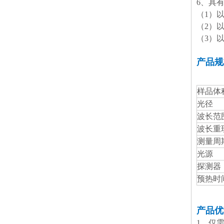
6、具
（1）以
（2）
（3）
产品规
样品体
光径
波长范
波长重
测量周
光源
探测器
预热时
产品优
1、仅