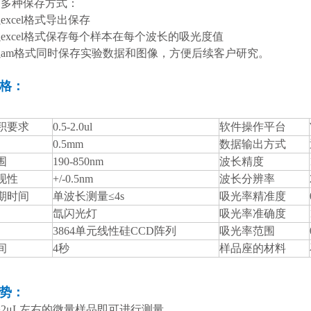
有多种保存方式：
excel格式导出保存
以excel格式保存每个样本在每个波长的吸光度值
以am格式同时保存实验数据和图像，方便后续客户研究。
格：
积要求
0.5-2.0ul
软件操作平台
0.5mm
数据输出方式
围
190-850nm
波长精度
现性
+/-0.5nm
波长分辨率
期时间
单波长测量≤4s
吸光率精准度
氙闪光灯
吸光率准确度
3864单元线性硅CCD阵列
吸光率范围
间
4秒
样品座的材料
势：
需2μL左右的微量样品即可进行测量。