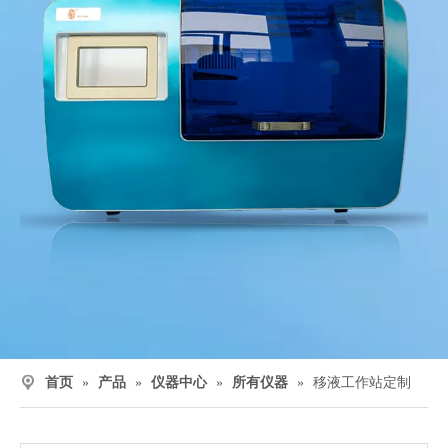
首页
»
产品
»
仪器中心
»
所有仪器
»
移液工作站定制