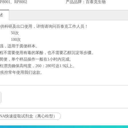
P8001、RP8002
产品品牌：
百泰克生物
述
仅供科研及出口使用，详情请询问百泰克工作人员！
01 50次
02 100次
性强，适用于粪便样本。
过程不需要使用有毒的苯酚，也不需要乙醇沉淀等步骤。
、简便，单个样品操作一般在1小时内完成。
过柱漂洗确保高纯度，260：280可达1.9以上。
大疾控常年使用我们这款。
RNA快速提取试剂盒（离心柱型）