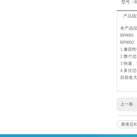
型号：
R
产品描
本产品
RP80
RP80
1.兼容
2.整个
3.快速
4.多次
目前各
上一条:
粪便总