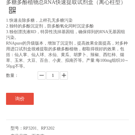
多糖多酚植物总RNA快速提取试剂盒（离心柱型）
1.快速去除多糖，上样孔无多糖污染
2.独特的多酚沉淀剂，防多酚氧化同时沉淀多酚
3.独创漂洗液RD，特异性洗掉基因组，确保得到的RNA无基因组
污染。
RNApure的升级版本，增加了沉淀剂，提高效果全面提高，对多种
用进口试剂盒很难提取的多糖多酚植物，都取得很好的效果，包
括：仙人掌、仙人球、水仙、黄瓜、胡萝卜、辣椒、西红柿、烟
草、玉米、大豆、百合、小麦、拟南芥等。产量:每100mg组织10～
50μg不等。
数量：
询价
型号：
RP3201、RP3202