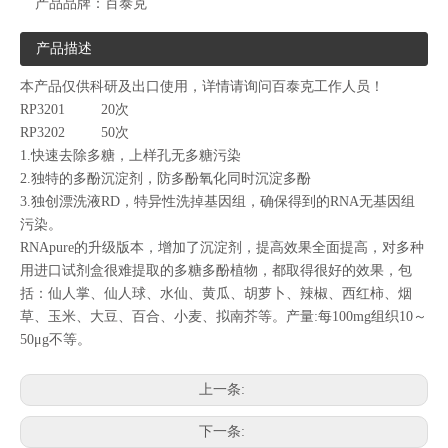
产品品牌：
百泰克
产品描述
本产品仅供科研及出口使用，详情请询问百泰克工作人员！
RP3201 20次
RP3202 50次
1.快速去除多糖，上样孔无多糖污染
2.独特的多酚沉淀剂，防多酚氧化同时沉淀多酚
3.独创漂洗液RD，特异性洗掉基因组，确保得到的RNA无基因组
污染。
RNApure的升级版本，增加了沉淀剂，提高效果全面提高，对多种
用进口试剂盒很难提取的多糖多酚植物，都取得很好的效果，包
括：仙人掌、仙人球、水仙、黄瓜、胡萝卜、辣椒、西红柿、烟
草、玉米、大豆、百合、小麦、拟南芥等。产量:每100mg组织10～
50μg不等。
上一条:
下一条: