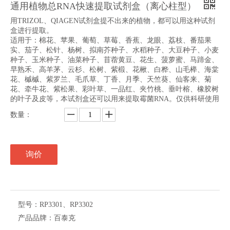
通用植物总RNA快速提取试剂盒（离心柱型）
用TRIZOL、QIAGEN试剂盒提不出来的植物，都可以用这种试剂
盒进行提取。
适用于：棉花、苹果、葡萄、草莓、香蕉、龙眼、荔枝、番茄果
实、茄子、松针、杨树、拟南芥种子、水稻种子、大豆种子、小麦
种子、玉米种子、油菜种子、苜蓿黄豆、花生、菠萝蜜、马蹄金、
早熟禾、高羊茅、云杉、松树、紫椴、花楸、白桦、山毛榉、海棠
花、槭槭、紫罗兰、毛爪草、丁香、月季、天竺葵、仙客来、菊
花、牵牛花、紫松果、彩叶草、一品红、夹竹桃、垂叶榕、橡胶树
的叶子及皮等，本试剂盒还可以用来提取霉菌RNA。仅供科研使用
数量：
询价
型号：
RP3301、RP3302
产品品牌：
百泰克