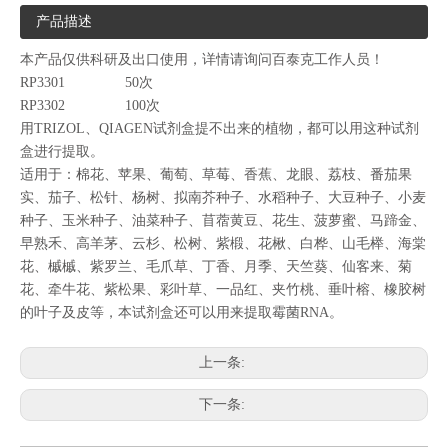
产品描述
本产品仅供科研及出口使用，详情请询问百泰克工作人员！
RP3301 50次
RP3302 100次
用TRIZOL、QIAGEN试剂盒提不出来的植物，都可以用这种试剂
盒进行提取。
适用于：棉花、苹果、葡萄、草莓、香蕉、龙眼、荔枝、番茄果
实、茄子、松针、杨树、拟南芥种子、水稻种子、大豆种子、小麦
种子、玉米种子、油菜种子、苜蓿黄豆、花生、菠萝蜜、马蹄金、
早熟禾、高羊茅、云杉、松树、紫椴、花楸、白桦、山毛榉、海棠
花、槭槭、紫罗兰、毛爪草、丁香、月季、天竺葵、仙客来、菊
花、牵牛花、紫松果、彩叶草、一品红、夹竹桃、垂叶榕、橡胶树
的叶子及皮等，本试剂盒还可以用来提取霉菌RNA。
上一条:
下一条: