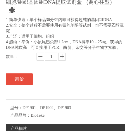
细胞/组织基因组DNA提取试剂盒 （离心柱型）
1.简单快速：单个样品30分钟内即可获得超纯的基因组DNA
2.安全：整个过程不需要使用有毒的苯酚等试剂，也不需要乙醇沉
淀
3.广泛：适用于细胞、组织
4.超纯：举例：小鼠尾巴尖部1.2cm，DNA得率10－25ug。获得的
DNA纯度高，可直接用于PCR、酶切、杂交等分子生物学实验。
数量：
询价
型号：
DP1901、DP1902、DP1903
产品品牌：
BioTeke
产品描述