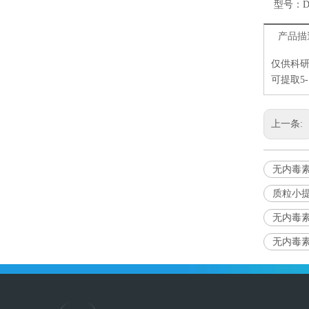
型号：
D
产品描
仅供科
可提取5-
上一条:
无内毒
质粒小
无内毒
无内毒