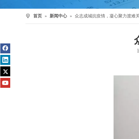
首页
»
新闻中心
»
众志成城抗疫情，凝心聚力渡难
["facebook","twitter","line","wechat","linkedin","pinterest","w