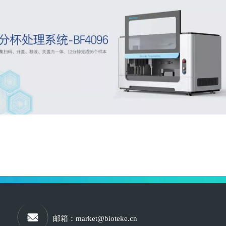
邮箱
：
market@bioteke.cn